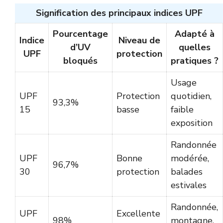
Signification des principaux indices UPF
Pourcentage
Adapté à
Indice
Niveau de
d’UV
quelles
UPF
protection
bloqués
pratiques ?
Usage
UPF
Protection
quotidien,
93,3%
15
basse
faible
exposition
Randonnée
UPF
Bonne
modérée,
96,7%
30
protection
balades
estivales
Randonnée,
UPF
Excellente
98%
montagne,