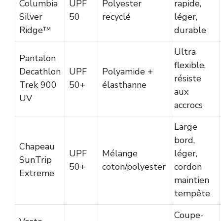
Columbia
UPF
Polyester
rapide,
Silver
50
recyclé
léger,
Ridge™
durable
Ultra
Pantalon
flexible,
Decathlon
UPF
Polyamide +
résiste
Trek 900
50+
élasthanne
aux
UV
accrocs
Large
bord,
Chapeau
UPF
Mélange
léger,
SunTrip
50+
coton/polyester
cordon
Extreme
maintien
tempête
Coupe-