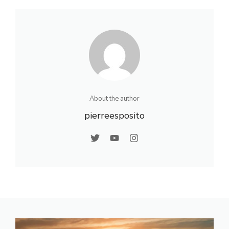
indispensables à
pour les sentiers
connaître
du sud ?
About the author
pierreesposito