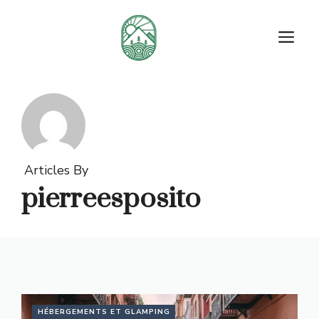
Aller
au
M
contenu
Articles By
pierreesposito
HÉBERGEMENTS ET GLAMPING