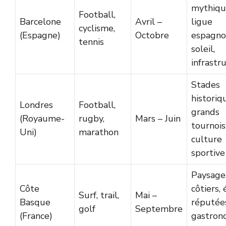
mythiqu
Football,
Barcelone
Avril –
ligue
cyclisme,
(Espagne)
Octobre
espagno
tennis
soleil,
infrastr
Stades
historiq
Londres
Football,
grands
(Royaume-
rugby,
Mars – Juin
tournois
Uni)
marathon
culture
sportive
Paysage
Côte
côtiers, 
Surf, trail,
Mai –
Basque
réputée
golf
Septembre
(France)
gastron