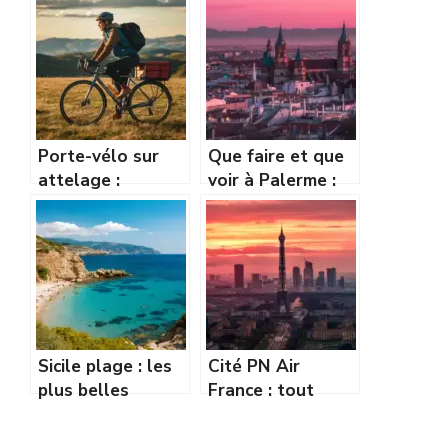
Porte-vélo sur
Que faire et que
attelage :
voir à Palerme :
transporter ses
guide complet
VTT en toute
pour visiter la
sécurité et
ville
simplicité
Sicile plage : les
Cité PN Air
plus belles
France : tout
plages où se
savoir sur la
baigner et se
résidence des