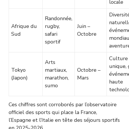
locale
Diversit
Randonnée,
naturell
Afrique du
rugby,
Juin –
événem
Sud
safari
Octobre
mondiau
sportif
aventur
Culture
Arts
unique,
Tokyo
martiaux,
Octobre –
événeme
(Japon)
marathon,
Mars
haute
sumo
technol
Ces chiffres sont corroborés par l’
observatoire
officiel des sports
qui place la France,
l’Espagne et l’Italie en tête des séjours sportifs
en 2025-2026.