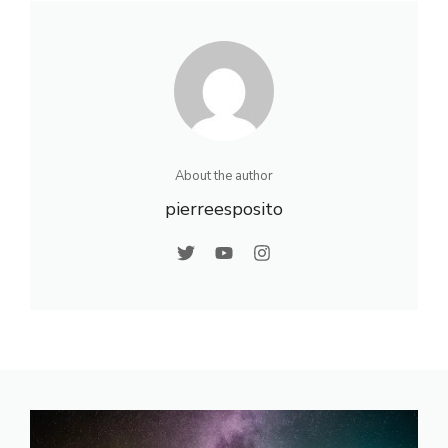
détendre
personnels
navigants
About the author
pierreesposito