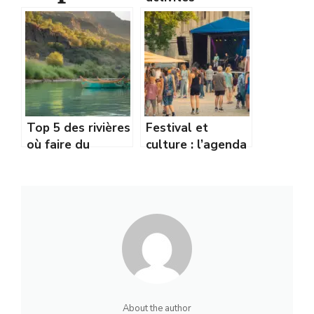
camping
nautiques en
rivière pour petits
s bord
et grands
rivière
Cévenne
Top 5 des rivières
Festival et
s été
où faire du
culture : l’agenda
canoë-kayak dans
incontournable
2026
le Gard
de l’été entre
Alès et Avignon
About the author