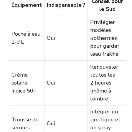
Conseil pour
Équipement
Indispensable ?
le Sud
Privilégier
modèles
Poche à eau
Oui
isothermes
2-3 L
pour garder
l’eau fraîche
Renouveler
Crème
toutes les
solaire
Oui
2 heures
indice 50+
(même à
l’ombre)
Intégrer un
Trousse de
tire-tique et
Oui
secours
un spray