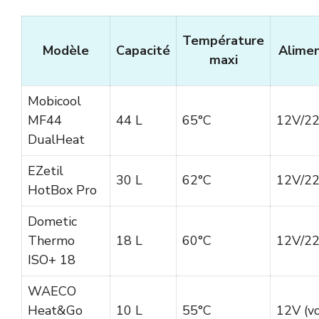
Température
Modèle
Capacité
Alimen
maxi
Mobicool
MF44
44 L
65°C
12V/2
DualHeat
EZetil
30 L
62°C
12V/2
HotBox Pro
Dometic
Thermo
18 L
60°C
12V/2
ISO+ 18
WAECO
Heat&Go
10 L
55°C
12V (vo