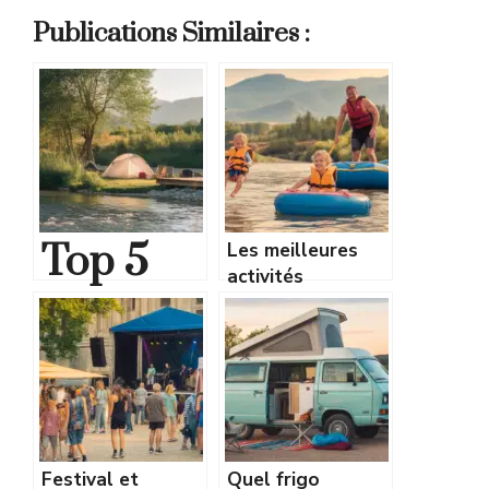
Publications Similaires :
Top 5
Les meilleures
activités
camping
nautiques en
rivière pour petits
s bord
et grands
rivière
Cévenne
Festival et
Quel frigo